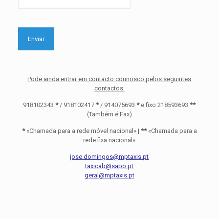
Pode ainda entrar em contacto connosco pelos seguintes
contactos:
918102343
*
/ 918102417
*
/ 914075693
*
e fixo 218593693
**
(Também é Fax)
*
«Chamada para a rede móvel nacional» |
**
«Chamada para a
rede fixa nacional»
jose.domingos@mptaxis.pt
taxicab@sapo.pt
geral@mptaxis.pt